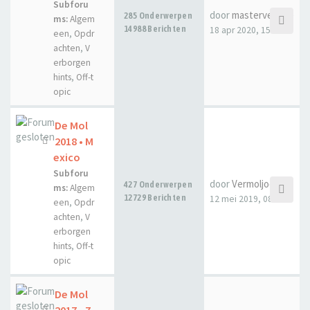
Subforu
door
masterveecee
285 Onderwerpen
ms:
Algem
14988 Berichten
18 apr 2020, 15:28
een
,
Opdr
achten
,
V
erborgen
hints
,
Off-t
opic
De Mol
2018 • M
exico
Subforu
door
Vermoljoen
427 Onderwerpen
ms:
Algem
12729 Berichten
12 mei 2019, 08:48
een
,
Opdr
achten
,
V
erborgen
hints
,
Off-t
opic
De Mol
2017 • Z