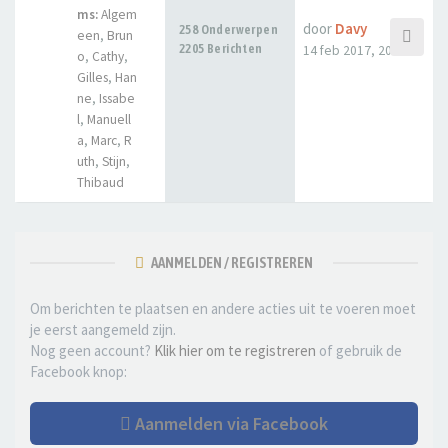
ms:
Algem
door
Davy
258 Onderwerpen
een
,
Brun
2205 Berichten
14 feb 2017, 20:12
o
,
Cathy
,
Gilles
,
Han
ne
,
Issabe
l
,
Manuell
a
,
Marc
,
R
uth
,
Stijn
,
Thibaud
AANMELDEN / REGISTREREN
Om berichten te plaatsen en andere acties uit te voeren moet
je eerst aangemeld zijn.
Nog geen account?
Klik hier om te registreren
of gebruik de
Facebook knop:
Aanmelden via Facebook