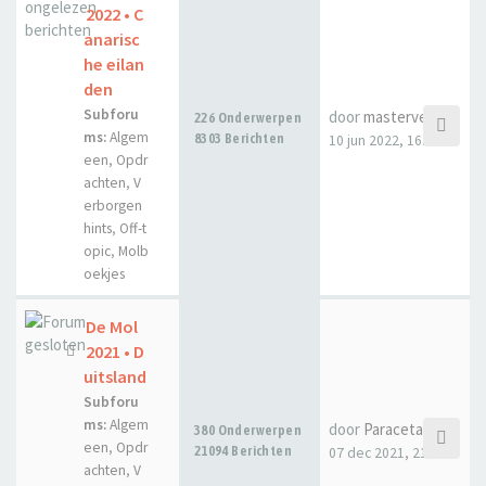
2022 • C
anarisc
he eilan
den
Subforu
door
masterveecee
226 Onderwerpen
ms:
Algem
8303 Berichten
10 jun 2022, 16:01
een
,
Opdr
achten
,
V
erborgen
hints
,
Off-t
opic
,
Molb
oekjes
De Mol
2021 • D
uitsland
Subforu
ms:
Algem
door
Paraceta
380 Onderwerpen
een
,
Opdr
21094 Berichten
07 dec 2021, 21:40
achten
,
V