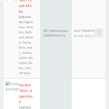
uid-Afri
ka
Subforu
ms:
Algem
een
,
Anne
door
frank.troch
837 Onderwerpen
lies
,
Bertr
13805 Berichten
22 mar 2018, 11:31
and
,
Boub
a
,
Davey
,
Eline
,
Han
s
,
Jessica
,
Jolien
,
Ma
rzena
,
Ro
bin
,
Sam
,
Off-topic
De Mol
2016 • A
rgentini
ë
Subforu