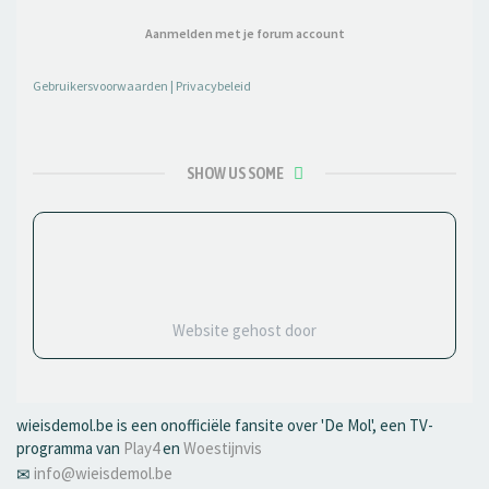
Aanmelden met je forum account
Gebruikersvoorwaarden
|
Privacybeleid
SHOW US SOME
Website gehost door
wieisdemol.be is een onofficiële fansite over 'De Mol', een TV-
programma van
Play4
en
Woestijnvis
info@wieisdemol.be