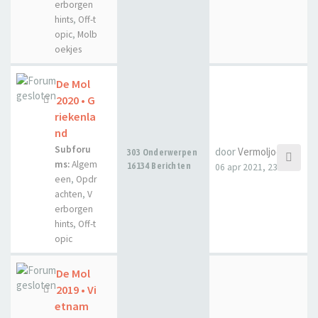
erborgen
hints
,
Off-t
opic
,
Molb
oekjes
De Mol
2020 • G
riekenla
nd
Subforu
door
Vermoljoen
303 Onderwerpen
ms:
Algem
16134 Berichten
06 apr 2021, 23:25
een
,
Opdr
achten
,
V
erborgen
hints
,
Off-t
opic
De Mol
2019 • Vi
etnam