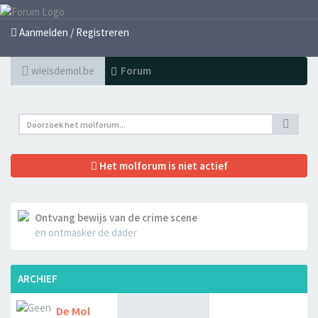
Aanmelden / Registreren
wieisdemol.be
Forum
Het molforum is niet actief
Ontvang bewijs van de crime scene
en ontmasker de dader
ARCHIEF
De Mol