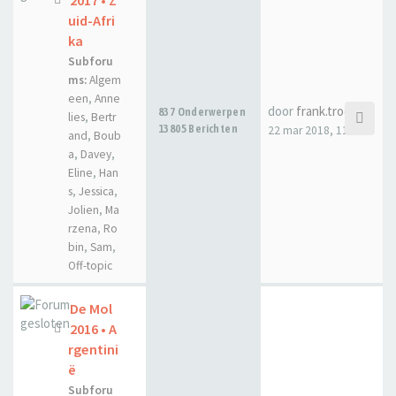
uid-Afri
ka
Subforu
ms:
Algem
een
,
Anne
door
frank.troch
837 Onderwerpen
lies
,
Bertr
13805 Berichten
22 mar 2018, 11:31
and
,
Boub
a
,
Davey
,
Eline
,
Han
s
,
Jessica
,
Jolien
,
Ma
rzena
,
Ro
bin
,
Sam
,
Off-topic
De Mol
2016 • A
rgentini
ë
Subforu