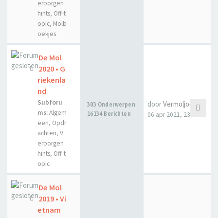
erborgen
hints
,
Off-t
opic
,
Molb
oekjes
De Mol
2020 • G
riekenla
nd
Subforu
door
Vermoljoen
303 Onderwerpen
ms:
Algem
16134 Berichten
06 apr 2021, 23:25
een
,
Opdr
achten
,
V
erborgen
hints
,
Off-t
opic
De Mol
2019 • Vi
etnam