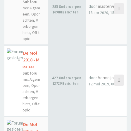
Subforu
door
masterveecee
285 Onderwerpen
ms:
Algem
14988 Berichten
18 apr 2020, 15:28
een
,
Opdr
achten
,
V
erborgen
hints
,
Off-t
opic
De Mol
2018 • M
exico
Subforu
door
Vermoljoen
427 Onderwerpen
ms:
Algem
12729 Berichten
12 mei 2019, 08:48
een
,
Opdr
achten
,
V
erborgen
hints
,
Off-t
opic
De Mol
2017 • Z