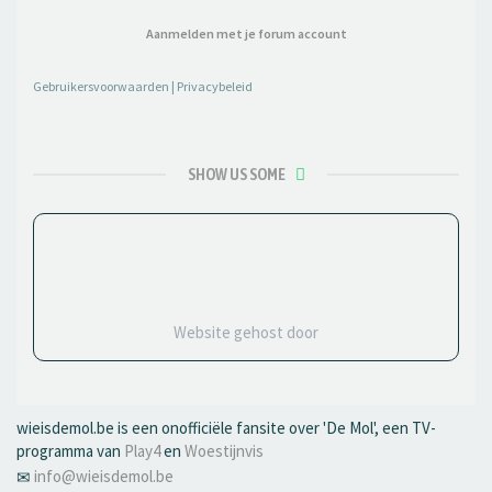
Aanmelden met je forum account
Gebruikersvoorwaarden
|
Privacybeleid
SHOW US SOME
Website gehost door
wieisdemol.be is een onofficiële fansite over 'De Mol', een TV-
programma van
Play4
en
Woestijnvis
info@wieisdemol.be