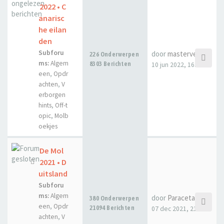
2022 • C
anarisc
he eilan
den
Subforu
door
masterveecee
226 Onderwerpen
ms:
Algem
8303 Berichten
10 jun 2022, 16:01
een
,
Opdr
achten
,
V
erborgen
hints
,
Off-t
opic
,
Molb
oekjes
De Mol
2021 • D
uitsland
Subforu
ms:
Algem
door
Paraceta
380 Onderwerpen
een
,
Opdr
21094 Berichten
07 dec 2021, 21:40
achten
,
V