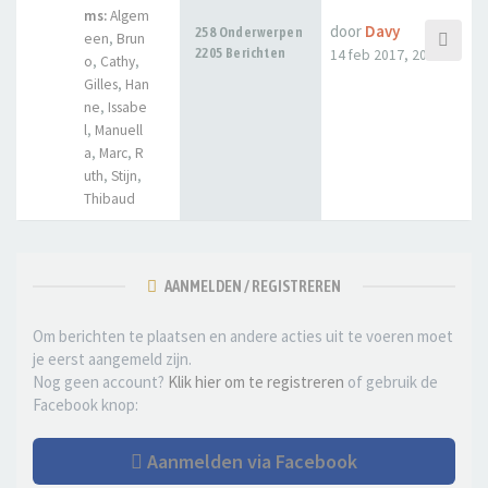
ms:
Algem
door
Davy
258 Onderwerpen
een
,
Brun
2205 Berichten
14 feb 2017, 20:12
o
,
Cathy
,
Gilles
,
Han
ne
,
Issabe
l
,
Manuell
a
,
Marc
,
R
uth
,
Stijn
,
Thibaud
AANMELDEN / REGISTREREN
Om berichten te plaatsen en andere acties uit te voeren moet
je eerst aangemeld zijn.
Nog geen account?
Klik hier om te registreren
of gebruik de
Facebook knop:
Aanmelden via Facebook