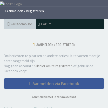
Aanmelden / Registreren
wieisdemol.be
Forum
AANMELDEN / REGISTREREN
Om berichten te plaatsen en andere acties uit te voeren moet je
eerst aangemeld zijn.
Nog geen account?
Klik hier om te registreren
of gebruik de
Facebook knop:
Aanmelden via Facebook
Aanmelden met je forum account