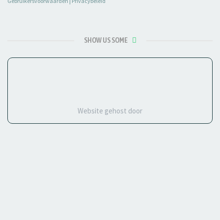
Gebruikersvoorwaarden
|
Privacybeleid
SHOW US SOME
Website gehost door