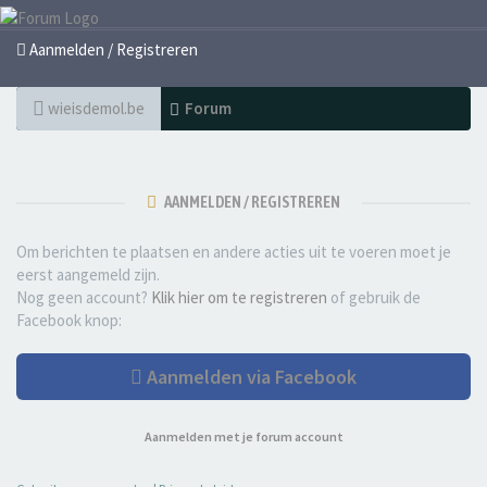
Aanmelden / Registreren
wieisdemol.be
Forum
AANMELDEN / REGISTREREN
Om berichten te plaatsen en andere acties uit te voeren moet je
eerst aangemeld zijn.
Nog geen account?
Klik hier om te registreren
of gebruik de
Facebook knop:
Aanmelden via Facebook
Aanmelden met je forum account