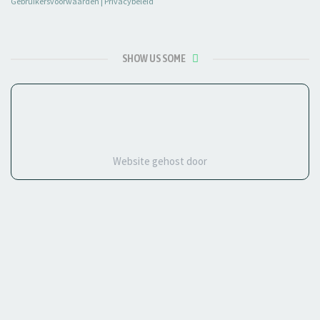
Gebruikersvoorwaarden
|
Privacybeleid
SHOW US SOME
Website gehost door