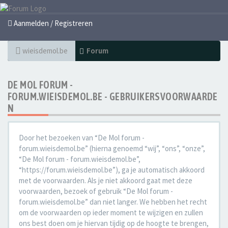
Aanmelden / Registreren
wieisdemol.be
Forum
DE MOL FORUM -
FORUM.WIEISDEMOL.BE - GEBRUIKERSVOORWAARDE
N
Door het bezoeken van “De Mol forum -
forum.wieisdemol.be” (hierna genoemd “wij”, “ons”, “onze”,
“De Mol forum - forum.wieisdemol.be”,
“https://forum.wieisdemol.be”), ga je automatisch akkoord
met de voorwaarden. Als je niet akkoord gaat met deze
voorwaarden, bezoek of gebruik “De Mol forum -
forum.wieisdemol.be” dan niet langer. We hebben het recht
om de voorwaarden op ieder moment te wijzigen en zullen
ons best doen om je hiervan tijdig op de hoogte te brengen,