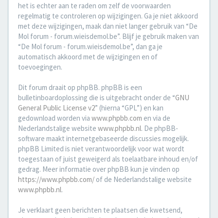
het is echter aan te raden om zelf de voorwaarden
regelmatig te controleren op wijzigingen. Ga je niet akkoord
met deze wijzigingen, maak dan niet langer gebruik van “De
Mol forum - forum.wieisdemol.be”. Blijf je gebruik maken van
“De Mol forum - forum.wieisdemol.be”, dan ga je
automatisch akkoord met de wijzigingen en of
toevoegingen.
Dit forum draait op phpBB. phpBB is een
bulletinboardoplossing die is uitgebracht onder de “
GNU
General Public License v2
” (hierna “GPL”) en kan
gedownload worden via
www.phpbb.com
en via de
Nederlandstalige website
www.phpbb.nl
. De phpBB-
software maakt internetgebaseerde discussies mogelijk.
phpBB Limited is niet verantwoordelijk voor wat wordt
toegestaan of juist geweigerd als toelaatbare inhoud en/of
gedrag. Meer informatie over phpBB kun je vinden op
https://www.phpbb.com/
of de Nederlandstalige website
www.phpbb.nl
.
Je verklaart geen berichten te plaatsen die kwetsend,