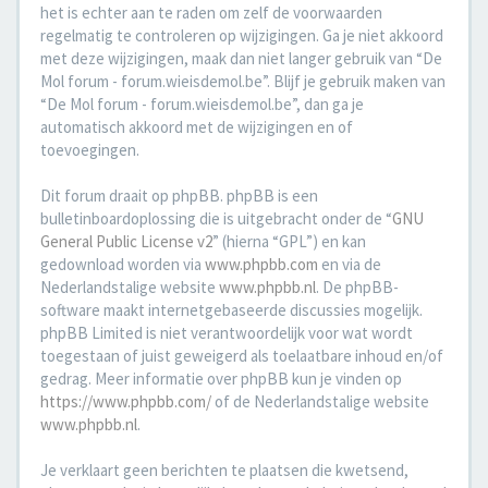
het is echter aan te raden om zelf de voorwaarden
regelmatig te controleren op wijzigingen. Ga je niet akkoord
met deze wijzigingen, maak dan niet langer gebruik van “De
Mol forum - forum.wieisdemol.be”. Blijf je gebruik maken van
“De Mol forum - forum.wieisdemol.be”, dan ga je
automatisch akkoord met de wijzigingen en of
toevoegingen.
Dit forum draait op phpBB. phpBB is een
bulletinboardoplossing die is uitgebracht onder de “
GNU
General Public License v2
” (hierna “GPL”) en kan
gedownload worden via
www.phpbb.com
en via de
Nederlandstalige website
www.phpbb.nl
. De phpBB-
software maakt internetgebaseerde discussies mogelijk.
phpBB Limited is niet verantwoordelijk voor wat wordt
toegestaan of juist geweigerd als toelaatbare inhoud en/of
gedrag. Meer informatie over phpBB kun je vinden op
https://www.phpbb.com/
of de Nederlandstalige website
www.phpbb.nl
.
Je verklaart geen berichten te plaatsen die kwetsend,