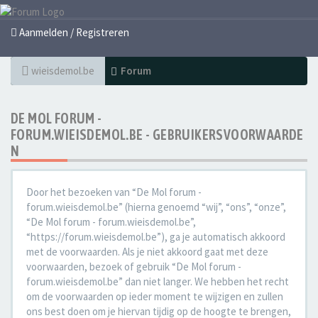
Aanmelden / Registreren
wieisdemol.be
Forum
DE MOL FORUM -
FORUM.WIEISDEMOL.BE - GEBRUIKERSVOORWAARDE
N
Door het bezoeken van “De Mol forum -
forum.wieisdemol.be” (hierna genoemd “wij”, “ons”, “onze”,
“De Mol forum - forum.wieisdemol.be”,
“https://forum.wieisdemol.be”), ga je automatisch akkoord
met de voorwaarden. Als je niet akkoord gaat met deze
voorwaarden, bezoek of gebruik “De Mol forum -
forum.wieisdemol.be” dan niet langer. We hebben het recht
om de voorwaarden op ieder moment te wijzigen en zullen
ons best doen om je hiervan tijdig op de hoogte te brengen,