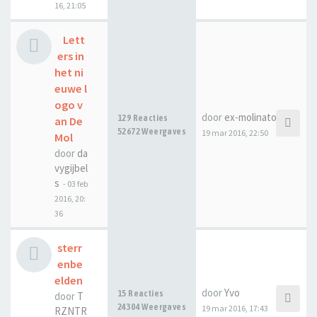
16, 21:05
Lett
ers in
het ni
euwe l
ogo v
door
ex-molinator
129 Reacties
an De
52672 Weergaves
19 mar 2016, 22:50
Mol
door
da
vygijbel
s
-
03 feb
2016, 20:
36
sterr
enbe
elden
door
Yvo
15 Reacties
door
T
24304 Weergaves
19 mar 2016, 17:43
RZNTR