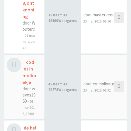
8,ont
knopi
door
masterveecee
16 Reacties
ng
12400 Weergaves
23 mar 2016, 08:50
door
W
outerc
-
21 mar
2016, 20:
41
cod
es in
molbo
ekje
door
ex-molinator
45 Reacties
door
w
20778 Weergaves
23 mar 2016, 08:32
eyns19
60
-
02
mar 201
6, 12:00
de hel