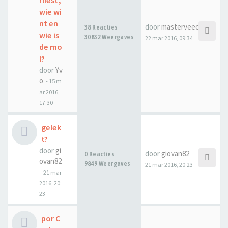
rliest,
wie wi
nt en
door
masterveecee
38 Reacties
wie is
30832 Weergaves
22 mar 2016, 09:34
de mo
l?
door
Yv
o
-
15 m
ar 2016,
17:30
gelek
t?
door
gi
door
giovan82
0 Reacties
ovan82
9849 Weergaves
21 mar 2016, 20:23
-
21 mar
2016, 20:
23
por C