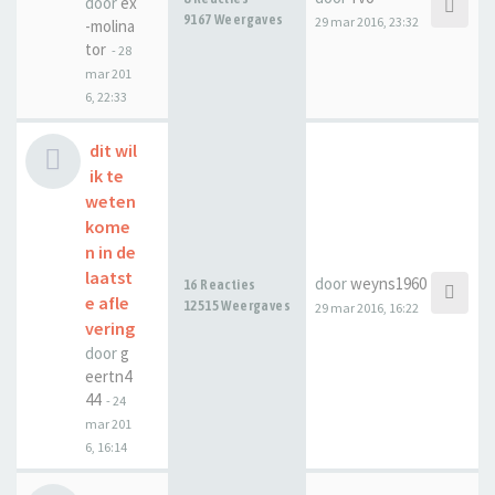
door
ex
9167 Weergaves
29 mar 2016, 23:32
-molina
tor
-
28
mar 201
6, 22:33
dit wil
ik te
weten
kome
n in de
laatst
door
weyns1960
16 Reacties
e afle
12515 Weergaves
29 mar 2016, 16:22
vering
door
g
eertn4
44
-
24
mar 201
6, 16:14