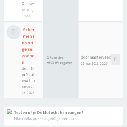
X
-
15 m
ar 2016,
16:20
Scher
men i
n vori
ge sei
zoene
door
masterveecee
1 Reacties
n
9923 Weergaves
18 mar 2016, 10:26
door
D
erMaul
wurf
-
1
8 mar 20
16, 09:26
Testen of je De Mol echt kan vangen?
Elke reeks puzzels geeft je een tip