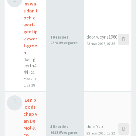
m wa
s dan t
och z
wart-
geel ip
door
weyns1960
1 Reacties
v zwar
9280 Weergaves
23 mar 2016, 07:35
t-groe
n
door
g
eertn4
44
-
21
mar 201
6, 22:28
Een b
oods
chap v
an De
door
Yvo
4 Reacties
Mol &
8458 Weergaves
22 mar 2016, 12:22
co