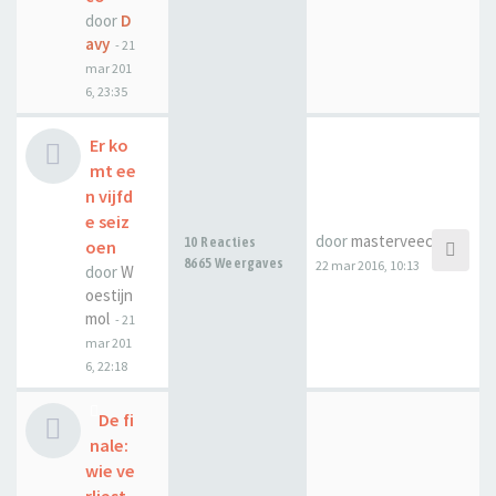
door
D
avy
-
21
mar 201
6, 23:35
Er ko
mt ee
n vijfd
e seiz
door
masterveecee
10 Reacties
oen
8665 Weergaves
22 mar 2016, 10:13
door
W
oestijn
mol
-
21
mar 201
6, 22:18
De fi
nale:
wie ve