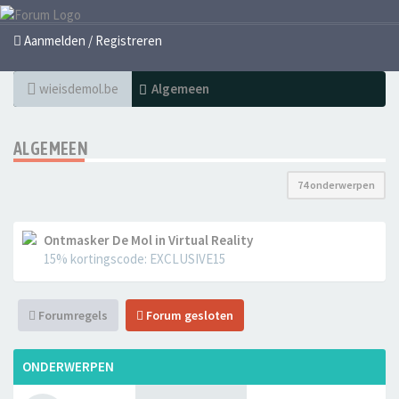
Aanmelden / Registreren
wieisdemol.be
Algemeen
ALGEMEEN
74 onderwerpen
Ontmasker De Mol in Virtual Reality
15% kortingscode: EXCLUSIVE15
Forumregels
Forum gesloten
ONDERWERPEN