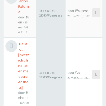
arlos
Palom
door
Wouterc
13 Reacties
a
23393 Weergaves
20 mar 2016, 15:12
door
Mi
en
-
15
mar 201
6, 11:16
De M
ol...
[overz
icht fi
nalist
en me
door
Yvo
12 Reacties
t scre
19513 Weergaves
20 mar 2016, 12:21
ensho
ts]
door
H
einz
-
1
7 mar 20