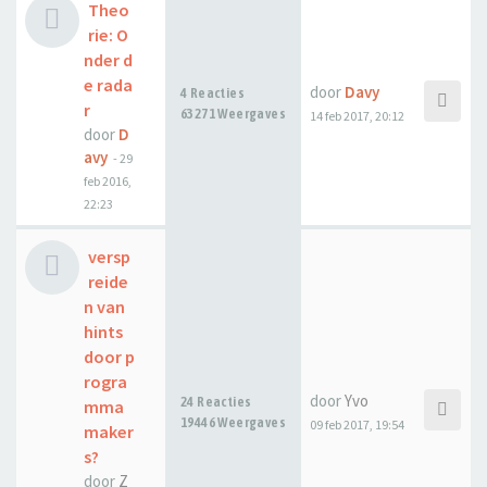
Theo
rie: O
nder d
e rada
door
Davy
4 Reacties
r
63271 Weergaves
14 feb 2017, 20:12
door
D
avy
-
29
feb 2016,
22:23
versp
reide
n van
hints
door p
rogra
door
Yvo
24 Reacties
mma
19446 Weergaves
09 feb 2017, 19:54
maker
s?
door
Z