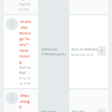
5 apr 201
6, 11:01
Grafis
che/
Monta
ge *hi
nts?* -
door
ex-molinator
22 Reacties
Opso
17702 Weergaves
04 apr 2016, 13:36
mmin
g
door
ro
lhad
-
1
8 mar 20
16, 10:09
Aflev
ering
9
door
Yvo
8 Reacties