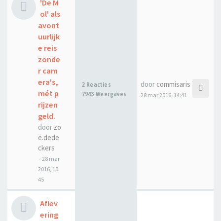
'De M
ol' als
avont
uurlijk
e reis
zonde
r cam
era's,
door
commisaris Witse
2 Reacties
mét p
7943 Weergaves
28 mar 2016, 14:41
rijzen
geld.
door
zo
ë.dede
ckers
-
28 mar
2016, 10:
45
Aflev
ering