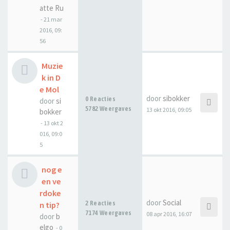
atte Ru
-
21 mar
2016, 09:
56
Muzie
k in D
e Mol
door
sibokker
0 Reacties
door
si
5782 Weergaves
13 okt 2016, 09:05
bokker
-
13 okt 2
016, 09:0
5
nog e
en ve
rdoke
door
Social
2 Reacties
n tip?
7174 Weergaves
08 apr 2016, 16:07
door
b
elgo
-
0