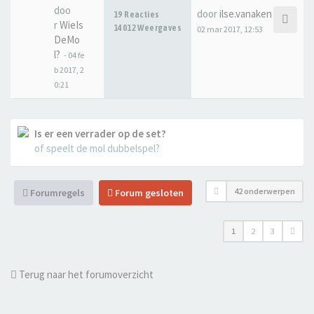
doo
door
ilse.vanaken
19 Reacties
r
WieIs
14012 Weergaves
02 mar 2017, 12:53
DeMo
l?
-
04 fe
b 2017, 2
0:21
Is er een verrader op de set?
of speelt de mol dubbelspel?
42 onderwerpen
Forumregels
Forum gesloten
1
2
3
Terug naar het forumoverzicht