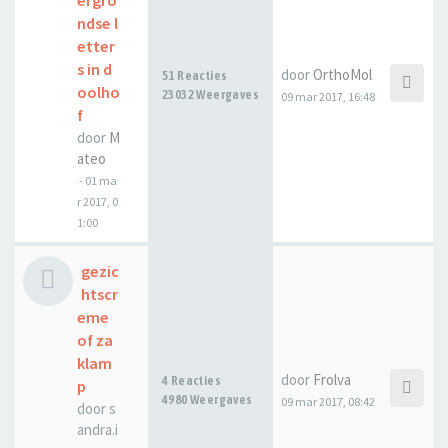
ergro
ndse l
etter
s in d
door
OrthoMol
51 Reacties
oolho
23032 Weergaves
09 mar 2017, 16:48
f
door
M
ateo
-
01 ma
r 2017, 0
1:00
gezic
htscr
eme
of za
klam
door
Frolva
4 Reacties
p
4980 Weergaves
09 mar 2017, 08:42
door
s
andra.i