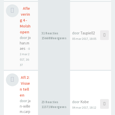
Afle
verin
g 4 -
Molsh
open
door
Taupie02
31 Reacties
door
jo
15668 Weergaves
05 mar 2017, 18:05
han.m
aes
-
0
2 mar 2
017, 16:
37
Afl 2:
Visse
n tell
en
door
ja
door
Kobe
23 Reacties
n-wille
11371 Weergaves
04 mar 2017, 18:12
m.carp