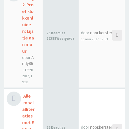
2: Pro
ef klo
kkenl
uide
n: Lijs
door
noor.kerstens
28 Reacties
tje aa
16388 Weergaves
10 mar 2017, 17:03
n mu
ur
door
A
ndy86
-
17 feb
2017, 1
9:03
Alle
maal
alliter
aties
met E
door
noor.kerstens
16 Reacties