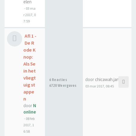
elen
-
03 ma
r 2017, 0
7:59
Afl 1 -
De R
ode K
nop:
Als 5e
in het
vliegt
door
chicawah.janssen
6 Reacties
uig st
6720 Weergaves
03 mar 2017, 08:45
appe
n
door
N
online
-
08 feb
2017, 1
6:58