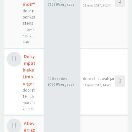
mol?"
7206 Weergaves
11 mar 2017, 20:34
door
n
oor.ker
stens
-
10 ma
r 2017, 1
6:48
De sy
mpat
hieke
Limb
door
chicawah.janssen
10 Reacties
urger
6060 Weergaves
11 mar 2017, 14:43
door
ni
te
-
10
mar 201
7, 10:25
Aflev
ering