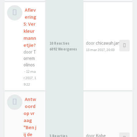
Aflev
ering
5: Ver
kleur
mann
door
chicawah.janssen
10 Reacties
etjie?
6092 Weergaves
13 mar 2017, 20:03
door
T
orrem
olinos
-
12 ma
r 2017, 1
9:22
Antw
oord
op vr
aag
"Ben j
ij de
door
Kobe
3 Reacties