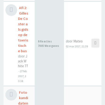
Afl 2:
Gilles
De Co
ster a
ls gids
op de
toeris
door
Mateo
8 Reacties
tisch
7005 Weergaves
02 mar 2017, 21:39
e bus
door
J
ack W
hite 77
-
27 feb
2017, 2
3:18
Foto
kandi
daten