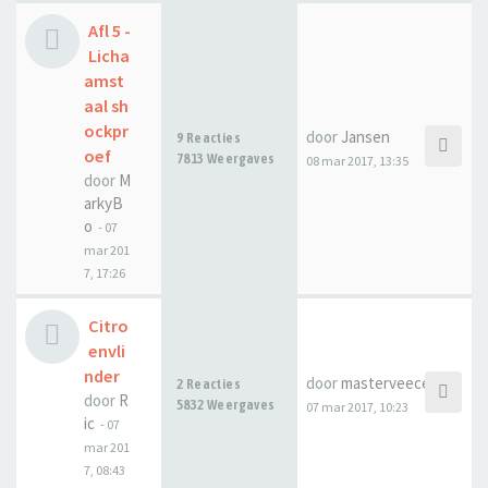
Afl 5 -
Licha
amst
aal sh
ockpr
door
Jansen
9 Reacties
oef
7813 Weergaves
08 mar 2017, 13:35
door
M
arkyB
o
-
07
mar 201
7, 17:26
Citro
envli
nder
door
masterveecee
2 Reacties
door
R
5832 Weergaves
07 mar 2017, 10:23
ic
-
07
mar 201
7, 08:43