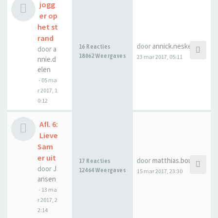
jogg
er op
het st
rand
door
annick.neskens
16 Reacties
door
a
18062 Weergaves
23 mar 2017, 05:11
nnie.d
elen
-
05 ma
r 2017, 1
0:12
Afl. 6:
Lieve
Sam
er uit
door
matthias.bouquet
17 Reacties
door
J
12464 Weergaves
15 mar 2017, 23:30
ansen
-
13 ma
r 2017, 2
2:14