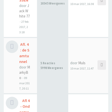
SSEN
10345 Weergaves
10 mar 2017, 16:38
door
J
ack W
hite 77
-
27 feb
2017, 2
3:18
Afl. 4
: de S
amtu
nnel
door
Muls
5 Reacties
door
M
5998 Weergaves
10 mar 2017, 11:47
arkyB
o
-
09
mar 201
7, 20:11
Afl 4
- Ond