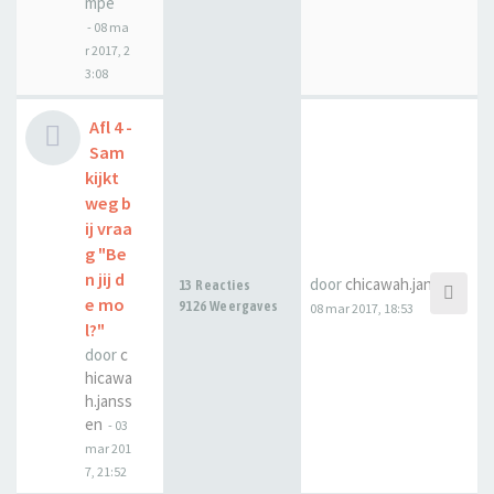
mpe
-
08 ma
r 2017, 2
3:08
Afl 4 -
Sam
kijkt
weg b
ij vraa
g "Be
n jij d
door
chicawah.janssen
13 Reacties
e mo
9126 Weergaves
08 mar 2017, 18:53
l?"
door
c
hicawa
h.janss
en
-
03
mar 201
7, 21:52