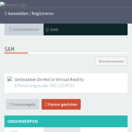
Aanmelden / Registreren
wieisdemol.be
Sam
SAM
42 onderwerpen
Ontmasker De Mol in Virtual Reality
15% kortingscode: EXCLUSIVE15
Forumregels
Forum gesloten
ONDERWERPEN