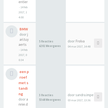
entier
-
14 feb
2017, 1
4:00
BMW
door
j
ari.tuy
door
Frolva
5 Reacties
aerts
6201 Weergaves
04 mar 2017, 14:48
-
14 feb
2017, 0
0:34
een p
roef
met s
tandi
ng
door
sandra.impe
3 Reacties
door
a
5368 Weergaves
03 mar 2017, 13:36
nnie.d