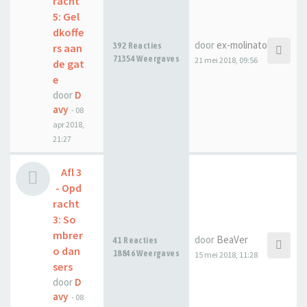
racht
5: Gel
dkoffe
door
ex-molinator
392 Reacties
rs aan
71354 Weergaves
21 mei 2018, 09:56
de gat
e
door
D
avy
-
08
apr 2018,
21:27
Afl 3
- Opd
racht
3: So
mbrer
door
BeaVer
41 Reacties
o dan
18846 Weergaves
15 mei 2018, 11:28
sers
door
D
avy
-
08