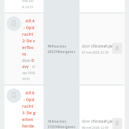
mei 201
8, 20:35
Afl 4
- Opd
racht
2: De v
door
chicawah.janssen
98 Reacties
erfbo
28119 Weergaves
07 mei 2018, 21:10
m
door
D
avy
-
15
apr 2018,
20:57
Afl 6
- Opd
racht
3: De g
eiten
door
chicawah.janssen
78 Reacties
herde
27229 Weergaves
06 mei 2018, 11:59