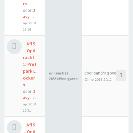
rs
door
D
avy
-
29
apr 2018,
21:54
Afl 5
- Opd
racht
1: Pret
park L
door
sandra.govers
67 Reacties
ocker
28550 Weergaves
03 mei 2018, 20:11
s
door
D
avy
-
22
apr 2018,
20:31
Afl 5
- Opd