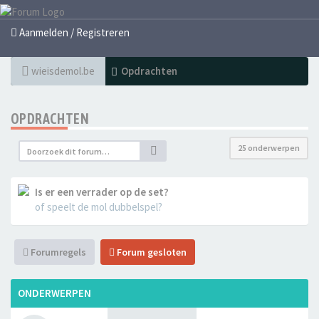
Aanmelden / Registreren
wieisdemol.be
Opdrachten
OPDRACHTEN
25 onderwerpen
Is er een verrader op de set?
of speelt de mol dubbelspel?
Forumregels
Forum gesloten
ONDERWERPEN