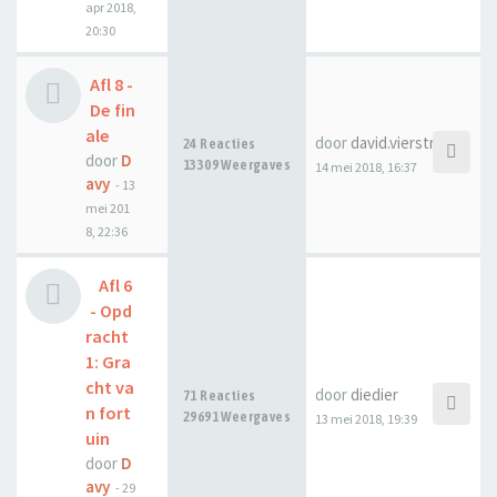
apr 2018,
20:30
Afl 8 -
De fin
ale
door
david.vierstraete
24 Reacties
door
D
13309 Weergaves
14 mei 2018, 16:37
avy
-
13
mei 201
8, 22:36
Afl 6
- Opd
racht
1: Gra
cht va
door
diedier
71 Reacties
n fort
29691 Weergaves
13 mei 2018, 19:39
uin
door
D
avy
-
29