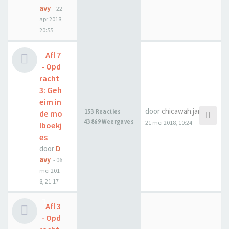
avy
-
22
apr 2018,
20:55
Afl 7
- Opd
racht
3: Geh
eim in
door
chicawah.janssen
153 Reacties
de mo
43869 Weergaves
21 mei 2018, 10:24
lboekj
es
door
D
avy
-
06
mei 201
8, 21:17
Afl 3
- Opd