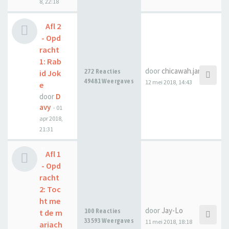
8, 22:18
Afl 2
- Opd
racht
1: Rab
door
chicawah.janssen
272 Reacties
id Jok
49481 Weergaves
12 mei 2018, 14:43
e
door
D
avy
-
01
apr 2018,
21:31
Afl 1
- Opd
racht
2: Toc
ht me
door
Jay-Lo
100 Reacties
t de m
33593 Weergaves
11 mei 2018, 18:18
ariach