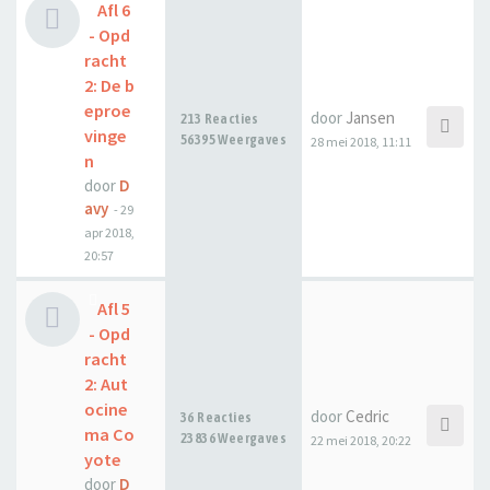
Afl 6
- Opd
racht
2: De b
eproe
door
Jansen
213 Reacties
vinge
56395 Weergaves
28 mei 2018, 11:11
n
door
D
avy
-
29
apr 2018,
20:57
Afl 5
- Opd
racht
2: Aut
ocine
door
Cedric
36 Reacties
ma Co
23836 Weergaves
22 mei 2018, 20:22
yote
door
D