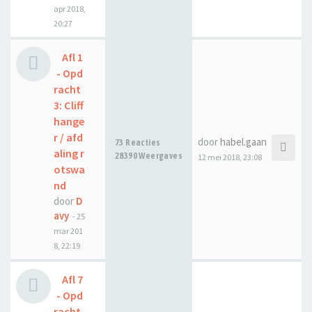
apr 2018,
20:27
Afl 1
- Opd
racht
3: Cliff
hange
r / afd
door
habel.gaan
73 Reacties
aling r
28390 Weergaves
12 mei 2018, 23:08
otswa
nd
door
D
avy
-
25
mar 201
8, 22:19
Afl 7
- Opd
racht