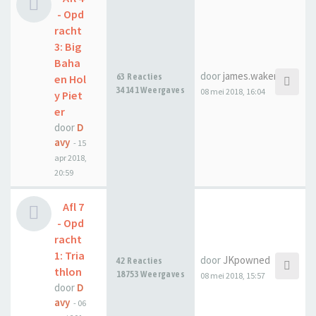
- Opd
racht
3: Big
Baha
door
james.waker
63 Reacties
en Hol
34141 Weergaves
08 mei 2018, 16:04
y Piet
er
door
D
avy
-
15
apr 2018,
20:59
Afl 7
- Opd
racht
1: Tria
door
JKpowned
42 Reacties
thlon
18753 Weergaves
08 mei 2018, 15:57
door
D
avy
-
06