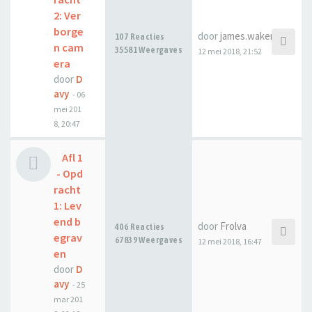
2: Ver
borge
door
james.waker
107 Reacties
n cam
35581 Weergaves
12 mei 2018, 21:52
era
door
D
avy
-
06
mei 201
8, 20:47
Afl 1
- Opd
racht
1: Lev
end b
door
Frolva
406 Reacties
egrav
67839 Weergaves
12 mei 2018, 16:47
en
door
D
avy
-
25
mar 201