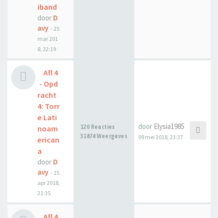
iband
door
D
avy
-
25
mar 201
8, 22:19
Afl 4
- Opd
racht
4: Torr
e Lati
door
Elysia1985
120 Reacties
noam
31874 Weergaves
09 mei 2018, 23:37
erican
a
door
D
avy
-
15
apr 2018,
21:35
Afl 4