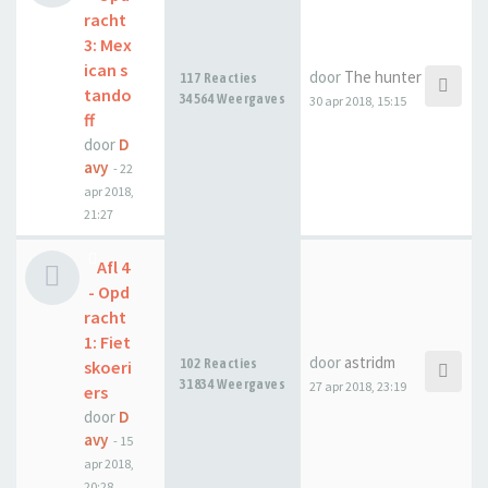
racht
3: Mex
ican s
door
The hunter
117 Reacties
tando
34564 Weergaves
30 apr 2018, 15:15
ff
door
D
avy
-
22
apr 2018,
21:27
Afl 4
- Opd
racht
1: Fiet
door
astridm
102 Reacties
skoeri
31834 Weergaves
27 apr 2018, 23:19
ers
door
D
avy
-
15
apr 2018,
20:28