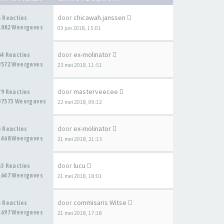
door
chicawah.janssen
5 Reacties
1082 Weergaves
03 jun 2018, 15:01
door
ex-molinator
84 Reacties
9572 Weergaves
23 mei 2018, 11:51
door
masterveecee
79 Reacties
07573 Weergaves
22 mei 2018, 09:12
door
ex-molinator
6 Reacties
3468 Weergaves
21 mei 2018, 21:13
door
lucu
63 Reacties
1647 Weergaves
21 mei 2018, 18:01
door
commisaris Witse
5 Reacties
1697 Weergaves
21 mei 2018, 17:18