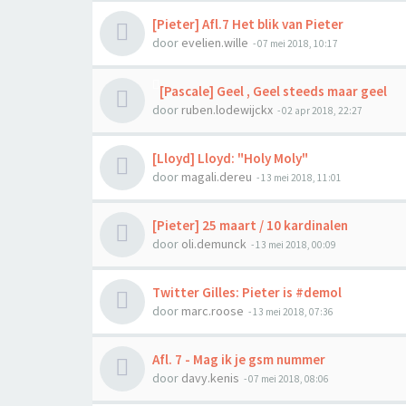
[Pieter] Afl.7 Het blik van Pieter
door
evelien.wille
-
07 mei 2018, 10:17
[Pascale] Geel , Geel steeds maar geel
door
ruben.lodewijckx
-
02 apr 2018, 22:27
[Lloyd] Lloyd: "Holy Moly"
door
magali.dereu
-
13 mei 2018, 11:01
[Pieter] 25 maart / 10 kardinalen
door
oli.demunck
-
13 mei 2018, 00:09
Twitter Gilles: Pieter is #demol
door
marc.roose
-
13 mei 2018, 07:36
Afl. 7 - Mag ik je gsm nummer
door
davy.kenis
-
07 mei 2018, 08:06