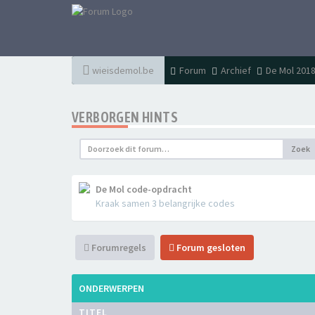
wieisdemol.be
Forum
Archief
De Mol 2018
VERBORGEN HINTS
Zoek
De Mol code-opdracht
Kraak samen 3 belangrijke codes
Forumregels
Forum gesloten
ONDERWERPEN
TITEL