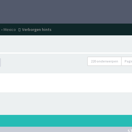
 • Mexico
Verborgen hints
220 onderwerpen
Pag
S