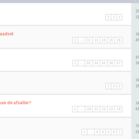
t
2
2
1
2
3
raadsel
1
4
1
…
12
13
14
15
16
6
1
1
…
53
54
55
56
57
2
1
1
2
3
van de afvaller?
1
4
1
…
10
11
12
13
14
7
3
1
…
3
4
5
6
7