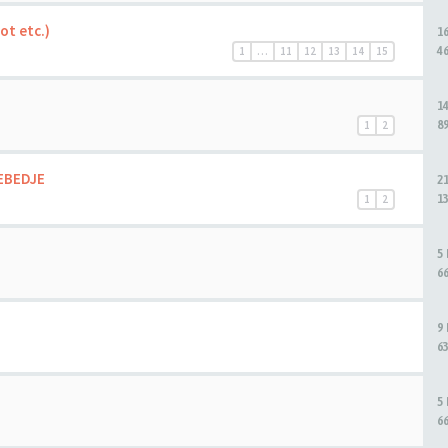
ot etc.)
1
4
1
…
11
12
13
14
15
1
8
1
2
 GEBEDJE
2
1
1
2
5
6
9
6
5
6