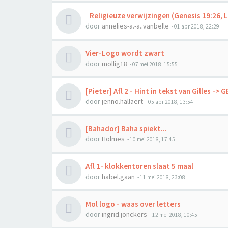
Religieuze verwijzingen (Genesis 19:26, L
door
annelies-a.-a..vanbelle
-
01 apr 2018, 22:29
Vier-Logo wordt zwart
door
mollig18
-
07 mei 2018, 15:55
[Pieter] Afl 2 - Hint in tekst van Gilles ->
door
jenno.hallaert
-
05 apr 2018, 13:54
[Bahador] Baha spiekt...
door
Holmes
-
10 mei 2018, 17:45
Afl 1- klokkentoren slaat 5 maal
door
habel.gaan
-
11 mei 2018, 23:08
Mol logo - waas over letters
door
ingrid.jonckers
-
12 mei 2018, 10:45