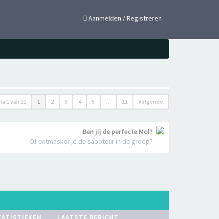
×
Aanmelden / Registreren
ina
1
van
11
1
2
3
4
5
…
11
Volgende
Ben jij de perfecte Mol?
Of ontmasker je de saboteur in de groep?
TATISTIEKEN
LAATSTE BERICHT