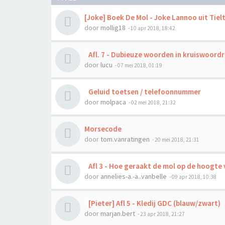
[Joke] Boek De Mol - Joke Lannoo uit Tiel
door
mollig18
-
10 apr 2018, 18:42
Afl. 7 - Dubieuze woorden in kruiswoord
door
lucu
-
07 mei 2018, 01:19
Geluid toetsen / telefoonnummer
door
molpaca
-
02 mei 2018, 21:32
Morsecode
door
tom.vanratingen
-
20 mei 2018, 21:31
Afl 3 - Hoe geraakt de mol op de hoogte 
door
annelies-a.-a..vanbelle
-
09 apr 2018, 10:38
[Pieter] Afl 5 - Kledij GDC (blauw/zwart)
door
marjan.bert
-
23 apr 2018, 21:27