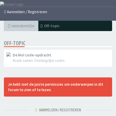
Aanmelden / Registreren
wieisdemol.be
Off-topic
OFF-TOPIC
De Mol code-opdracht
Kraak samen 3 belangrijke codes
Je hebt niet de juiste permissies om onderwerpen in dit
forum te zien of te lezen.
AANMELDEN / REGISTREREN