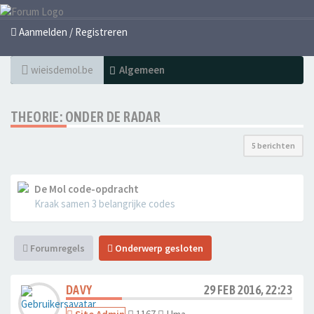
Aanmelden / Registreren
wieisdemol.be
Algemeen
THEORIE: ONDER DE RADAR
5 berichten
De Mol code-opdracht
Kraak samen 3 belangrijke codes
Forumregels
Onderwerp gesloten
DAVY
29 FEB 2016, 22:23