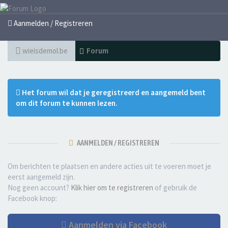
Aanmelden / Registreren
wieisdemol.be
Forum
Het forum wil dat je geregistreerd en aangemeld bent
om dit forum te kunnen lezen.
AANMELDEN / REGISTREREN
Om berichten te plaatsen en andere acties uit te voeren moet je
eerst aangemeld zijn.
Nog geen account?
Klik hier om te registreren
of gebruik de
Facebook knop:
Aanmelden via Facebook